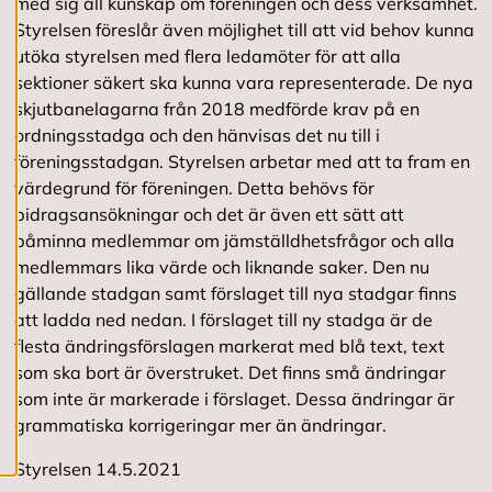
med sig all kunskap om föreningen och dess verksamhet.
a
c
Styrelsen föreslår även möjlighet till att vid behov kunna
o
utöka styrelsen med flera ledamöter för att alla
o
sektioner säkert ska kunna vara representerade. De nya
k
i
skjutbanelagarna från 2018 medförde krav på en
e
ordningsstadga och den hänvisas det nu till i
s
föreningsstadgan. Styrelsen arbetar med att ta fram en
värdegrund för föreningen. Detta behövs för
A
bidragsansökningar och det är även ett sätt att
v
påminna medlemmar om jämställdhetsfrågor och alla
v
medlemmars lika värde och liknande saker. Den nu
i
s
gällande stadgan samt förslaget till nya stadgar finns
a
att ladda ned nedan. I förslaget till ny stadga är de
a
flesta ändringsförslagen markerat med blå text, text
l
l
som ska bort är överstruket. Det finns små ändringar
a
som inte är markerade i förslaget. Dessa ändringar är
grammatiska korrigeringar mer än ändringar.
A
Styrelsen 14.5.2021
c