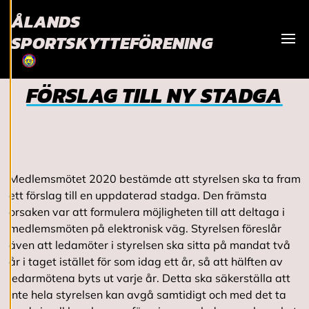
utveckla en ännu
ÅLANDS
bättre tjänst och
SPORTSKYTTEFÖRENING
tillhandahålla
Visa
innehåll som är
intressant för dig.
Du har kontroll över
FÖRSLAG TILL NY STADGA
dina
cookiepreferenser
och kan ändra dem
när som helst. Läs
mer om våra
Medlemsmötet 2020 bestämde att styrelsen ska ta fram
cookies.
ett förslag till en uppdaterad stadga. Den främsta
orsaken var att formulera möjligheten till att deltaga i
R
medlemsmöten på elektronisk väg. Styrelsen föreslår
e
även att ledamöter i styrelsen ska sitta på mandat två
d
år i taget istället för som idag ett år, så att hälften av
i
g
ledarmötena byts ut varje år. Detta ska säkerställa att
e
inte hela styrelsen kan avgå samtidigt och med det ta
r