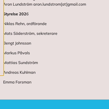
R
Aron Lundström aron.lundstrom[at]gmail.com
e
d
i
Styrelse 202
6
g
e
Niklas Rehn, ordförande
r
a
Mats Söderström, sekreterare
c
o
Bengt Johnsson
o
k
i
Markus Påvals
e
s
Mattias Sundström
Andreas Kuhlman
A
v
Emma Forsman
v
i
s
a
a
l