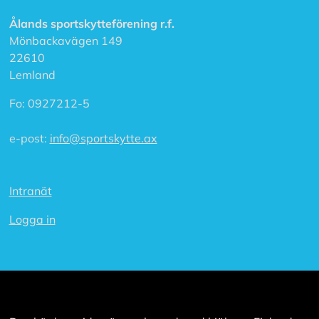
l
a
Ålands sportskytteförening r.f.
Mönbackavägen 149
22610
A
Lemland
c
c
e
Fo:
0927212-5
p
t
e-post:
info@sportskytte.ax
e
r
a
a
Intranät
l
l
a
Logga in
c
o
o
k
i
e
s