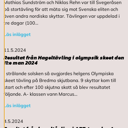
Mathias Sundström och Niklas Rehn var till Svegeråsen
v
på stortävling för att mäta sig mot Svenska eliten och
v
i
även andra nordiska skyttar. Tävlingen var uppdelad i
s
tre dagar (100…
a
a
Läs inlägget
l
l
a
11.5.2024
Resultat från Hageltävling i olympsik skeet den
11:e man 2024
A
c
c
I strålande solsken så avgjordes helgens Olympiska
e
skeet tävling på Bredmo skjutbana. 9 skyttar kom till
p
start och efter 100 skjutna skott så blev resultatet
t
e
följande. A- klassen vann Marcus…
r
a
Läs inlägget
a
l
l
4.5.2024
a