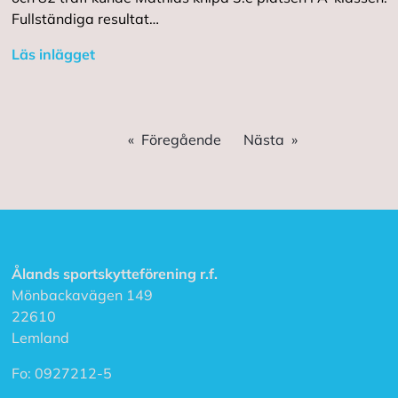
Fullständiga resultat…
Läs inlägget
Föregående
Nästa
Ålands sportskytteförening r.f.
Mönbackavägen 149
22610
Lemland
Fo:
0927212-5