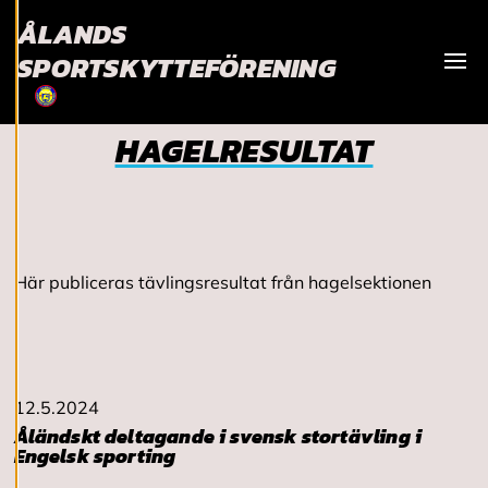
och kan ändra dem
ÅLANDS
när som helst. Läs
mer om våra
SPORTSKYTTEFÖRENING
cookies.
Visa
HAGELRESULTAT
R
e
d
i
g
e
r
a
Här publiceras tävlingsresultat från hagelsektionen
c
o
o
k
i
e
12.5.2024
s
Åländskt deltagande i svensk stortävling i
Engelsk sporting
A