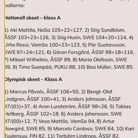
o
pallarna:
o
k
Nationell skeet – klass A
i
e
1) Aki Mattila, NoSa 105+22=127, 2) Stig Sundblom,
s
ÅSSF 103+23=126, 3) Stig Husin, SWE 104+20=124, 4)
Urho Rossi, VamSa 100+23=123, 5) Pär Gustavsson,
A
SWE 97+24=121, 6) Göran Forsgård, ÅSSF 98+18=116,
v
7) Mikael Wilhelms, ÅSSF 89, 8) Maria Olofsson, SWE
v
89, 9) Timo Suonpää, PUKU 88, 10) Bea Müller, SWE 85.
i
s
a
Olympisk skeet – Klass A
a
l
1) Marcus Påvals, ÅSSF 106+50, 2) Bengt-Olof
l
Lindgren, ÅSSF 100+41, 3) Anders Johnsson, ÅSSF
a
97/(01)+37, 4) Aron Lundström, ÅSSF 98+26, 5) Tobias
Hellberg, ÅSSF 102+18, 6) Anders Johansson, SWE
A
97/(00)+12, 7) Vesa Mattila, VamSa 94, 8) Artur
c
Bowgird, SWE 85, 9) Marcelo Cardoso, SWE 84, 10) Kari
c
e
Tuulensuu, FIN 82, 11) Torbjörn Lindroos, ÅSSF 82.