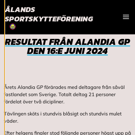
bättre tjänst och
ÅLANDS
tillhandahålla
innehåll som är
SPORTSKYTTEFÖRENING
intressant för dig.
Visa
Du har kontroll över
dina
RESULTAT FRÅN ALANDIA GP
cookiepreferenser
DEN 16:E JUNI 2024
och kan ändra dem
när som helst. Läs
mer om våra
cookies.
Årets Alandia GP förärades med deltagare från såväl
R
fastlandet som Sverige. Totalt deltog 21 personer
e
d
fördelat över två dicipliner.
i
g
Tävlingen sköts i stundvis blåsigt och stundvis mulet
e
väder.
r
a
Efter helgens finaler stod följande personer högst upp på
c