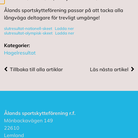
p
t
Ålands sportskytteförening passar på att tacka alla
e
långväga deltagare för trevligt umgänge!
r
a
slutresultat-nationell-skeet
Ladda ner
a
slutresultat-olympisk-skeet
Ladda ner
l
l
Kategorier:
a
Hagelresultat
c
o
o
Tillbaka till alla artiklar
Läs nästa artikel
k
i
e
s
Ålands sportskytteförening r.f.
Mönbackavägen 149
22610
Lemland