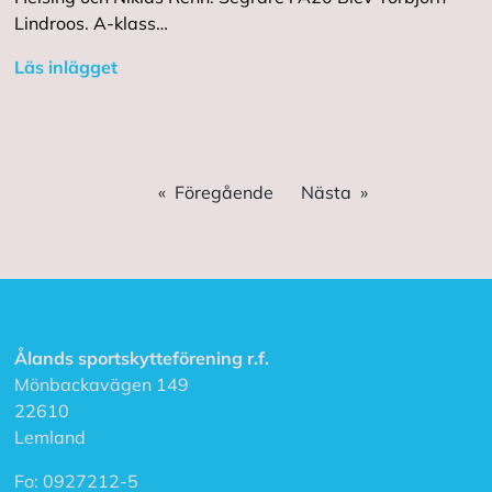
Lindroos. A-klass…
Läs inlägget
Föregående
Nästa
Ålands sportskytteförening r.f.
Mönbackavägen 149
22610
Lemland
Fo:
0927212-5