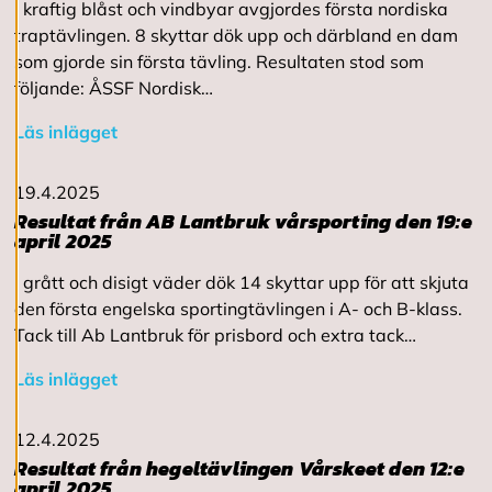
I kraftig blåst och vindbyar avgjordes första nordiska
v
traptävlingen. 8 skyttar dök upp och därbland en dam
v
i
som gjorde sin första tävling. Resultaten stod som
s
följande: ÅSSF Nordisk…
a
a
Läs inlägget
l
l
a
19.4.2025
Resultat från AB Lantbruk vårsporting den 19:e
april 2025
A
c
c
I grått och disigt väder dök 14 skyttar upp för att skjuta
e
den första engelska sportingtävlingen i A- och B-klass.
p
Tack till Ab Lantbruk för prisbord och extra tack…
t
e
Läs inlägget
r
a
a
l
12.4.2025
l
Resultat från hegeltävlingen Vårskeet den 12:e
a
april 2025