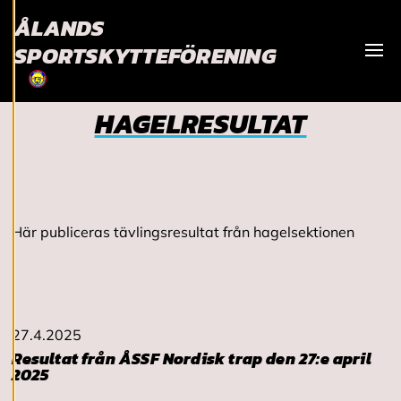
och kan ändra dem
ÅLANDS
när som helst. Läs
mer om våra
SPORTSKYTTEFÖRENING
cookies.
Visa
HAGELRESULTAT
R
e
d
i
g
e
r
a
Här publiceras tävlingsresultat från hagelsektionen
c
o
o
k
i
e
27.4.2025
s
Resultat från ÅSSF Nordisk trap den 27:e april
2025
A