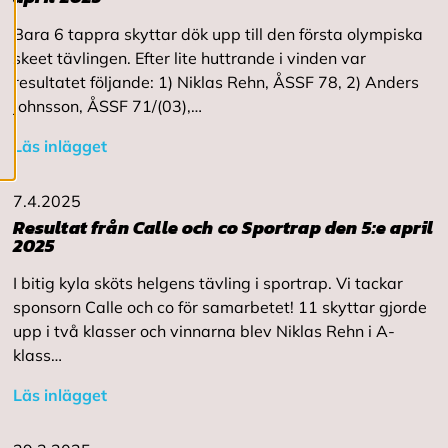
c
o
Bara 6 tappra skyttar dök upp till den första olympiska
o
skeet tävlingen. Efter lite huttrande i vinden var
k
i
resultatet följande: 1) Niklas Rehn, ÅSSF 78, 2) Anders
e
Johnsson, ÅSSF 71/(03),…
s
Läs inlägget
7.4.2025
Resultat från Calle och co Sportrap den 5:e april
2025
I bitig kyla sköts helgens tävling i sportrap. Vi tackar
sponsorn Calle och co för samarbetet! 11 skyttar gjorde
upp i två klasser och vinnarna blev Niklas Rehn i A-
klass…
Läs inlägget