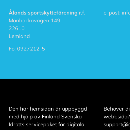
mer om våra
Ålands sportskytteförening r.f.
e-post:
inf
cookies.
Mönbackavägen 149
22610
R
Lemland
e
d
i
Fo:
0927212-5
g
e
r
a
c
o
o
k
i
e
s
Den här hemsidan är uppbyggd
Behöver di
med hjälp av Finland Svenska
webbsida?
A
Idrotts servicepaket för digitala
support@idr
v