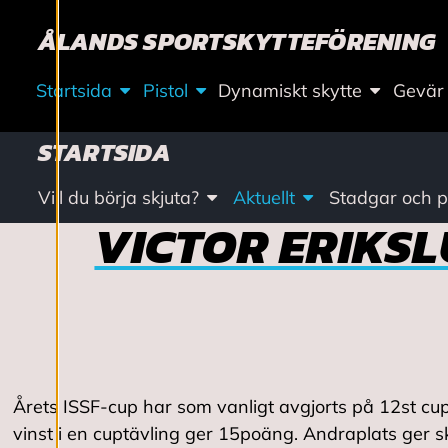
L
ÅLANDS SPORTSKYTTEFÖRENING
L
N
Startsida
Pistol
Dynamiskt skytte
Gevär
I
STARTSIDA
N
Vill du börja skjuta?
Aktuellt
Stadgar och pr
VICTOR ERIKSL
G
A
R
Årets ISSF-cup har som vanligt avgjorts på 12st cupt
Vi använder cookies
vinst i en cuptävling ger 15poäng. Andraplats ger sky
för att ge dig en