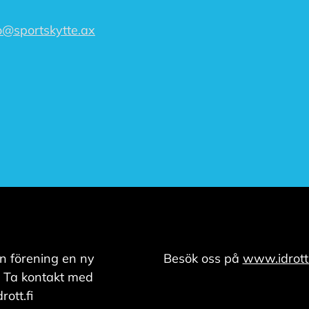
o@sportskytte.ax
n förening en ny
Besök oss på
www.idrott.
 Ta kontakt med
ott.fi