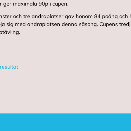
ar ger maximala 90p i cupen.
 vinster och tre andraplatser gav honom 84 poäng och h
nöja sig med andraplatsen denna säsong. Cupens tredj
ptävling.
resultat