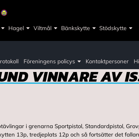
Hagel
Viltmål
Bänkskytte
Stödskytte
otokoll
Föreningens policys
Kontaktpersoner
Hi
UND VINNARE AV IS
ävlingar i grenarna Sportpistol, Standardpistol, Grov
tten 13p, tredjeplats 12p och så fortsätter det fallan