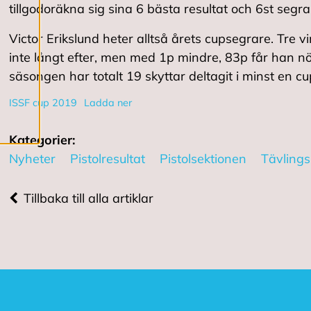
tillgodoräkna sig sina 6 bästa resultat och 6st segr
bättre
användarupplevelse
Victor Erikslund heter alltså årets cupsegrare. Tre
och personlig
inte långt efter, men med 1p mindre, 83p får han 
service. Genom att
säsongen har totalt 19 skyttar deltagit i minst en cu
samtycka till
användningen av
ISSF cup 2019
Ladda ner
cookies kan vi
Kategorier:
utveckla en ännu
Nyheter
Pistolresultat
Pistolsektionen
Tävlings
bättre tjänst och
tillhandahålla
innehåll som är
Tillbaka till alla artiklar
intressant för dig.
Du har kontroll över
dina
cookiepreferenser
och kan ändra dem
när som helst. Läs