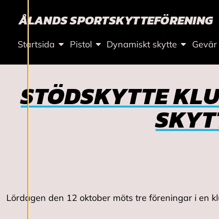
Ä
ÅLANDS SPORTSKYTTEFÖRENING
L
Startsida
Pistol
Dynamiskt skytte
Gevär
L
N
STÖDSKYTTE KLU
I
SKYT
N
G
A
Lördagen den 12 oktober möts tre föreningar i en klu
R