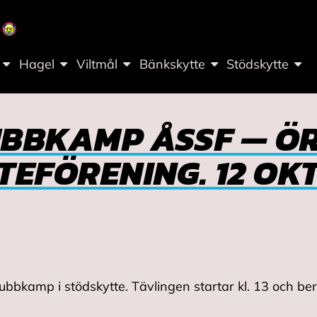
Hagel
Viltmål
Bänkskytte
Stödskytte
BBKAMP ÅSSF — Ö
TEFÖRENING. 12 OK
bbkamp i stödskytte. Tävlingen startar kl. 13 och beräk