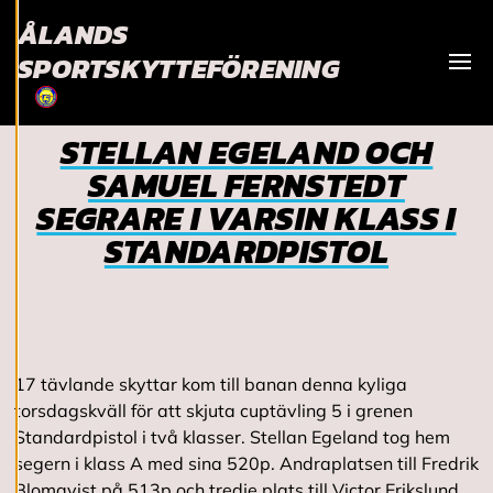
och personlig
ÅLANDS
service. Genom att
SPORTSKYTTEFÖRENING
samtycka till
Visa
användningen av
cookies kan vi
STELLAN EGELAND OCH
utveckla en ännu
SAMUEL FERNSTEDT
bättre tjänst och
tillhandahålla
SEGRARE I VARSIN KLASS I
innehåll som är
STANDARDPISTOL
intressant för dig.
Du har kontroll över
dina
cookiepreferenser
och kan ändra dem
17 tävlande skyttar kom till banan denna kyliga
när som helst. Läs
torsdagskväll för att skjuta cuptävling 5 i grenen
mer om våra
Standardpistol i två klasser. Stellan Egeland tog hem
cookies.
segern i klass A med sina 520p. Andraplatsen till Fredrik
Blomqvist på 513p och tredje plats till Victor Erikslund