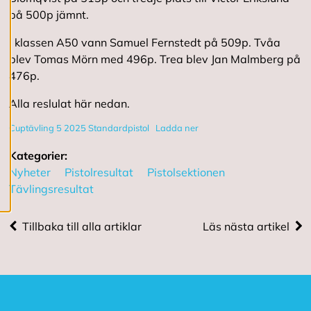
R
på 500p jämnt.
e
d
i
I klassen A50 vann Samuel Fernstedt på 509p. Tvåa
g
blev Tomas Mörn med 496p. Trea blev Jan Malmberg på
e
476p.
r
a
Alla reslulat här nedan.
c
o
Cuptävling 5 2025 Standardpistol
Ladda ner
o
k
i
Kategorier:
e
Nyheter
Pistolresultat
Pistolsektionen
s
Tävlingsresultat
A
Tillbaka till alla artiklar
Läs nästa artikel
v
v
i
s
a
a
l