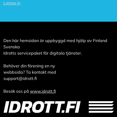
A
Logga in
v
v
i
s
a
a
l
l
Den här hemsidan är uppbyggd med hjälp av Finland
a
Svenska
Idrotts servicepaket för digitala tjänster.
A
c
Behöver din förening en ny
c
webbsida? Ta kontakt med
e
p
support@idrott.fi
t
e
r
Besök oss på
www.idrott.fi
a
a
l
l
a