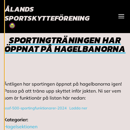
ÅLANDS
Vi använder cookies
SPORTSKYTTEFÖRENING
för att ge dig en
Visa
bättre
användarupplevelse
SPORTINGTRÄNINGEN HAR
och personlig
ÖPPNAT PÅ HAGELBANORNA
service. Genom att
samtycka till
användningen av
cookies kan vi
utveckla en ännu
bättre tjänst och
Äntligen har sportingen öppnat på hagelbanorna igen!
tillhandahålla
Passa på att träna upp skyttet inför jakten. Ni ser vem
innehåll som är
som är funktionär på listan här nedan:
intressant för dig.
assf-500-sportingfunktionarer-2024
Ladda ner
Du har kontroll över
dina
Kategorier:
cookiepreferenser
Hagelsektionen