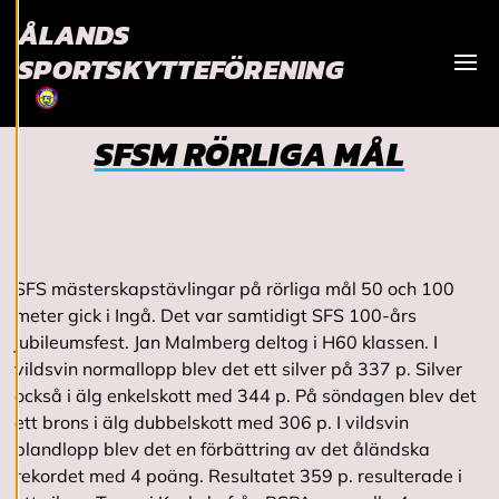
för att ge dig en
ÅLANDS
bättre
SPORTSKYTTEFÖRENING
användarupplevelse
Visa
och personlig
service. Genom att
SFSM RÖRLIGA MÅL
samtycka till
användningen av
cookies kan vi
utveckla en ännu
bättre tjänst och
tillhandahålla
SFS mästerskapstävlingar på rörliga mål 50 och 100
innehåll som är
meter gick i Ingå. Det var samtidigt SFS 100-års
intressant för dig.
jubileumsfest. Jan Malmberg deltog i H60 klassen. I
Du har kontroll över
vildsvin normallopp blev det ett silver på 337 p. Silver
dina
också i älg enkelskott med 344 p. På söndagen blev det
cookiepreferenser
ett brons i älg dubbelskott med 306 p. I vildsvin
och kan ändra dem
blandlopp blev det en förbättring av det åländska
när som helst. Läs
rekordet med 4 poäng. Resultatet 359 p. resulterade i
mer om våra