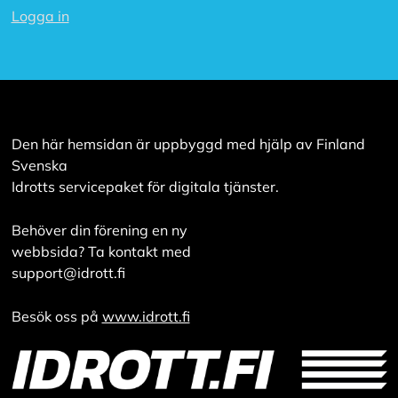
v
Logga in
v
i
s
a
a
l
l
a
Den här hemsidan är uppbyggd med hjälp av Finland
Svenska
Idrotts servicepaket för digitala tjänster.
A
c
c
Behöver din förening en ny
e
webbsida? Ta kontakt med
p
support@idrott.fi
t
e
r
Besök oss på
www.idrott.fi
a
a
l
l
a