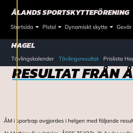
L
ÅLANDS SPORTSKYTTEFÖRENING
L
N
Startsida
Pistol
Dynamiskt skytte
Gevär
I
HAGEL
N
Tävlingskalender
Tävlingsresultat
Prislista Ha
RESULTAT FRÅN Å
G
A
R
ÅM i sportrap avgjordes i helgen med följande result
Vi använder cookies
för att ge dig en