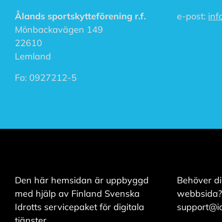
när som helst. Läs
mer om våra
Ålands sportskytteförening r.f.
e-post:
inf
cookies.
Mönbackavägen 149
22610
Lemland
R
e
d
Fo:
0927212-5
i
g
e
r
a
c
o
o
k
i
e
Den här hemsidan är uppbyggd
Behöver di
s
med hjälp av Finland Svenska
webbsida?
Idrotts servicepaket för digitala
support@idr
A
tjänster.