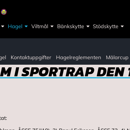
Hagel
Viltmål
Bänkskytte
Stödskytte
gel
Kontaktuppgifter
Hagelreglementen
Mälarcup
M I SPORTRAP DEN 1
at: