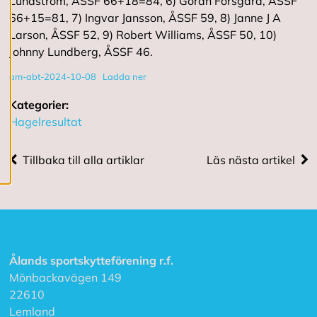
Lundström, ÅSSF 66+18=84, 6) Göran Forsgård, ÅSSF
66+15=81, 7) Ingvar Jansson, ÅSSF 59, 8) Janne J A
Larson, ÅSSF 52, 9) Robert Williams, ÅSSF 50, 10)
R
e
Johnny Lundberg, ÅSSF 46.
d
i
am-abt-2024-10-08
Ladda ner
g
e
Kategorier:
r
Hagelresultat
a
c
o
Tillbaka till alla artiklar
Läs nästa artikel
o
k
i
e
s
A
Ålands sportskytteförening r.f.
v
Mönbackavägen 149
v
22610
i
s
Lemland