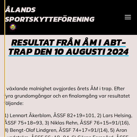
bättre
ÅLANDS
användarupplevelse
SPORTSKYTTEFÖRENING
och personlig
Visa
service. Genom att
samtycka till
RESULTAT FRÅN ÅM I ABT-
användningen av
cookies kan vi
TRAP DEN 10 AUGUSTI 2024
utveckla en ännu
bättre tjänst och
tillhandahålla
innehåll som är
intressant för dig.
I växlande molnighet avgjordes årets ÅM i trap. Efter
Du har kontroll över
fyra grundomgångar och en finalomgång var resultatet
dina
följande:
cookiepreferenser
och kan ändra dem
1) Lennart Åkerblom, ÅSSF 82+19=101, 2) Lars Helsing,
när som helst. Läs
ÅSSF 75+18=93, 3) Niklas Rehn, ÅSSF 76+15=91/(16),
mer om våra
4) Bengt-Olof Lindgren, ÅSSF 74+17=91/(14), 5) Aron
cookies.