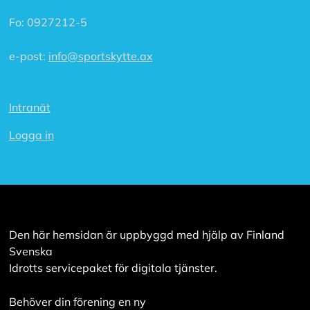
a
a
Fo:
0927212-5
l
l
a
e-post:
info@sportskytte.ax
A
Intranät
c
c
e
Logga in
p
t
e
r
a
a
l
l
Den här hemsidan är uppbyggd med hjälp av Finland
a
Svenska
c
Idrotts servicepaket för digitala tjänster.
o
o
k
Behöver din förening en ny
i