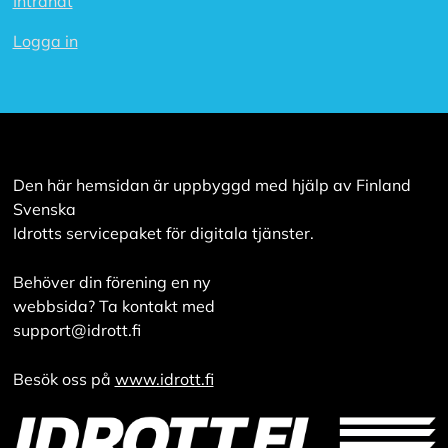
Intranät
v
v
i
Logga in
s
a
a
l
l
a
Den här hemsidan är uppbyggd med hjälp av Finland
A
Svenska
c
Idrotts servicepaket för digitala tjänster.
c
e
p
Behöver din förening en ny
t
webbsida? Ta kontakt med
e
support@idrott.fi
r
a
a
Besök oss på
www.idrott.fi
l
l
a
c