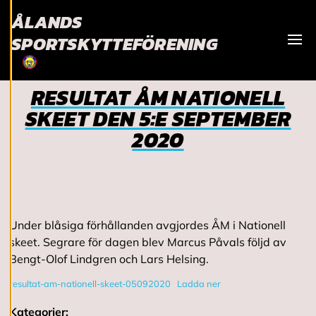
ÅLANDS
Vi använder cookies
SPORTSKYTTEFÖRENING
för att ge dig en
Visa
bättre
användarupplevelse
RESULTAT ÅM NATIONELL
och personlig
service. Genom att
SKEET DEN 5:E SEPTEMBER
samtycka till
2020
användningen av
cookies kan vi
utveckla en ännu
bättre tjänst och
tillhandahålla
Under blåsiga förhållanden avgjordes ÅM i Nationell
innehåll som är
skeet. Segrare för dagen blev Marcus Påvals följd av
intressant för dig.
Bengt-Olof Lindgren och Lars Helsing.
Du har kontroll över
dina
resultat-am-nationell-skeet-05092020
Ladda ner
cookiepreferenser
och kan ändra dem
Kategorier: