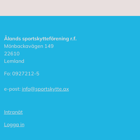
A
c
c
e
p
Ålands sportskytteförening r.f.
t
Mönbackavägen 149
e
22610
r
a
Lemland
a
l
Fo:
0927212-5
l
a
c
e-post:
info@sportskytte.ax
o
o
k
i
Intranät
e
s
Logga in