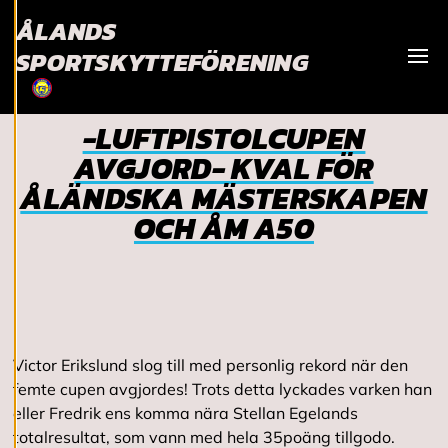
samtycka till
ÅLANDS
användningen av
SPORTSKYTTEFÖRENING
cookies kan vi
Visa
utveckla en ännu
bättre tjänst och
-LUFTPISTOLCUPEN
tillhandahålla
AVGJORD- KVAL FÖR
innehåll som är
intressant för dig.
ÅLÄNDSKA MÄSTERSKAPEN
Du har kontroll över
OCH ÅM A50
dina
cookiepreferenser
och kan ändra dem
när som helst. Läs
mer om våra
cookies.
Victor Erikslund slog till med personlig rekord när den
femte cupen avgjordes! Trots detta lyckades varken han
R
eller Fredrik ens komma nära Stellan Egelands
e
totalresultat, som vann med hela 35poäng tillgodo.
d