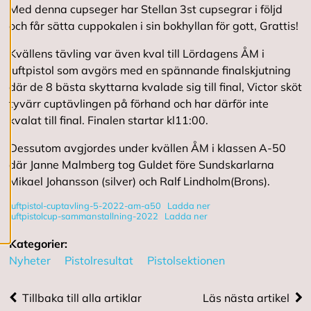
Med denna cupseger har Stellan 3st cupsegrar i följd
i
g
och får sätta cuppokalen i sin bokhyllan för gott, Grattis!
e
r
Kvällens tävling var även kval till Lördagens ÅM i
a
luftpistol som avgörs med en spännande finalskjutning
c
o
där de 8 bästa skyttarna kvalade sig till final, Victor sköt
o
tyvärr cuptävlingen på förhand och har därför inte
k
kvalat till final. Finalen startar kl11:00.
i
e
s
Dessutom avgjordes under kvällen ÅM i klassen A-50
där Janne Malmberg tog Guldet före Sundskarlarna
Mikael Johansson (silver) och Ralf Lindholm(Brons).
A
v
luftpistol-cuptavling-5-2022-am-a50
Ladda ner
v
luftpistolcup-sammanstallning-2022
Ladda ner
i
s
Kategorier:
a
Nyheter
Pistolresultat
Pistolsektionen
a
l
l
Tillbaka till alla artiklar
Läs nästa artikel
a