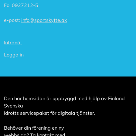
a
Fo:
0927212-5
a
l
e-post:
info@sportskytte.ax
l
a
Intranät
A
c
Logga in
c
e
p
t
e
r
a
a
Den här hemsidan är uppbyggd med hjälp av Finland
l
l
Svenska
a
Idrotts servicepaket för digitala tjänster.
c
o
o
Behöver din förening en ny
k
webbsida? Ta kontakt med