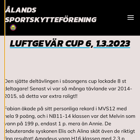
bättre
ÅLANDS
användarupplevelse
SPORTSKYTTEFÖRENING
och personlig
Visa
service. Genom att
samtycka till
LUFTGEVÄR CUP 6, 1.3.2023
användningen av
cookies kan vi
utveckla en ännu
bättre tjänst och
tillhandahålla
innehåll som är
Den sjätte deltävlingen i säsongens cup lockade 8 st
intressant för dig.
deltagare! Senast vi var så många tävlande var 2014-
Du har kontroll över
2015, så detta var extra roligt!!
dina
Fabian ökade på sitt personliga rekord i MVS12 med
cookiepreferenser
hela 9 poäng, och i NB11-14 klassen var det Melvin som
och kan ändra dem
vann på 199 p, endast 1 p. mera än Annie. De
när som helst. Läs
debuterande syskonen Elis och Alina sköt även de riktigt
mer om våra
fina resultat! Amadeus vann H16 klassen med 2,3 p