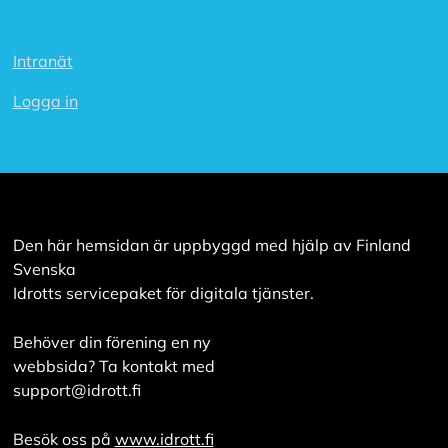
i
s
a
Intranät
a
l
Logga in
l
a
A
c
c
e
Den här hemsidan är uppbyggd med hjälp av Finland
p
Svenska
t
e
Idrotts servicepaket för digitala tjänster.
r
a
Behöver din förening en ny
a
l
webbsida? Ta kontakt med
l
support@idrott.fi
a
c
o
Besök oss på
www.idrott.fi