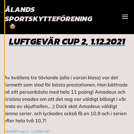
Vi använder cookies
ÅLANDS
för att ge dig en
SPORTSKYTTEFÖRENING
bättre
Visa
användarupplevelse
och personlig
service. Genom att
LUFTGEVÄR CUP 2, 1.12.2021
samtycka till
användningen av
cookies kan vi
utveckla en ännu
bättre tjänst och
Av kvällens tre tävlande (alla i varsin klass) var det
tillhandahålla
Kenneth som stod för bästa prestationen. Han bättrade
innehåll som är
på sitt personbästa med hela 11 poäng! Amadeus och
intressant för dig.
Kristina enades om att det nog var väldigt blåsigt i vår
Du har kontroll över
ända av skjuthallen… ;) Dock sköt Amadeus väldigt
dina
jämna serier, och lyckades också få en 10,9 och i serien
cookiepreferenser
efter hela två 10,7!
och kan ändra dem
när som helst. Läs
Resultat cup 2
Ladda ner