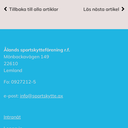
A
Tillbaka till alla artiklar
Läs nästa artikel
c
c
e
p
t
e
r
a
Ålands sportskytteförening r.f.
a
Mönbackavägen 149
l
22610
l
a
Lemland
c
o
Fo:
0927212-5
o
k
i
e-post:
info@sportskytte.ax
e
s
Intranät