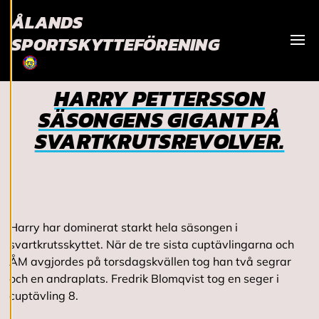
användningen av
ÅLANDS
cookies kan vi
SPORTSKYTTEFÖRENING
utveckla en ännu
Visa
bättre tjänst och
tillhandahålla
HARRY PETTERSSON
innehåll som är
SÄSONGENS GIGANT PÅ
intressant för dig.
Du har kontroll över
SVARTKRUTSREVOLVER.
dina
cookiepreferenser
och kan ändra dem
när som helst. Läs
mer om våra
Harry har dominerat starkt hela säsongen i
cookies.
svartkrutsskyttet. När de tre sista cuptävlingarna och
ÅM avgjordes på torsdagskvällen tog han två segrar
R
och en andraplats. Fredrik Blomqvist tog en seger i
e
cuptävling 8.
d
i