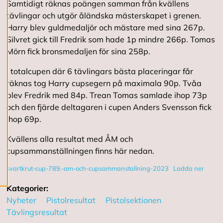
Samtidigt räknas poängen samman från kvällens
g
e
tävlingar och utgör åländska mästerskapet i grenen.
r
Harry blev guldmedaljör och mästare med sina 267p.
a
Silvret gick till Fredrik som hade 1p mindre 266p. Tomas
c
o
Mörn fick bronsmedaljen för sina 258p.
o
k
I totalcupen där 6 tävlingars bästa placeringar får
i
räknas tog Harry cupsegern på maximala 90p. Tvåa
e
s
blev Fredrik med 84p. Trean Tomas samlade ihop 73p
och den fjärde deltagaren i cupen Anders Svensson fick
ihop 69p.
A
v
Kvällens alla resultat med ÅM och
v
cupsammanställningen finns här nedan.
i
s
svartkrut-cup-789.-am-och-cupsammanstallning-2023
Ladda ner
a
a
l
Kategorier:
l
Nyheter
Pistolresultat
Pistolsektionen
a
Tävlingsresultat