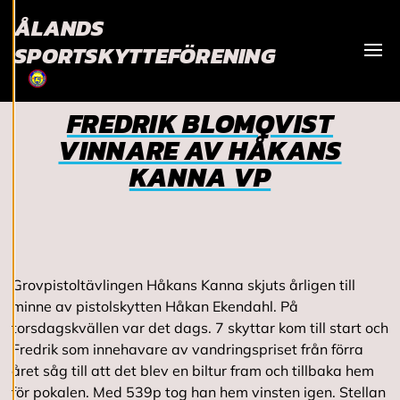
användarupplevelse
ÅLANDS
och personlig
SPORTSKYTTEFÖRENING
service. Genom att
Visa
samtycka till
användningen av
FREDRIK BLOMQVIST
cookies kan vi
VINNARE AV HÅKANS
utveckla en ännu
KANNA VP
bättre tjänst och
tillhandahålla
innehåll som är
intressant för dig.
Du har kontroll över
dina
Grovpistoltävlingen Håkans Kanna skjuts årligen till
cookiepreferenser
minne av pistolskytten Håkan Ekendahl. På
och kan ändra dem
torsdagskvällen var det dags. 7 skyttar kom till start och
när som helst. Läs
Fredrik som innehavare av vandringspriset från förra
mer om våra
året såg till att det blev en biltur fram och tillbaka hem
cookies.
för pokalen. Med 539p tog han hem vinsten igen. Stellan