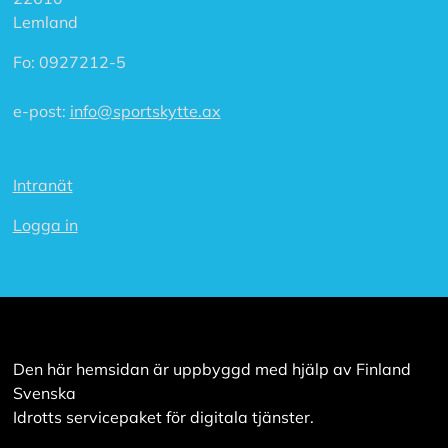
a
Lemland
l
l
Fo:
0927212-5
a
e-post:
info@sportskytte.ax
A
c
c
e
Intranät
p
t
Logga in
e
r
a
a
l
l
a
c
Den här hemsidan är uppbyggd med hjälp av Finland
o
Svenska
o
k
Idrotts servicepaket för digitala tjänster.
i