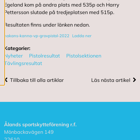
Egeland kom på andra plats med 535p och Harry
R
Pettersson slutade på tredjeplatsen med 515p.
e
d
Resultaten finns under länken nedan.
i
g
hakans-kanna-vp-grovpistol-2022
Ladda ner
e
r
Kategorier:
a
Nyheter
Pistolresultat
Pistolsektionen
c
o
Tävlingsresultat
o
k
i
Tillbaka till alla artiklar
Läs nästa artikel
e
s
A
v
v
Ålands sportskytteförening r.f.
i
Mönbackavägen 149
s
a
22610