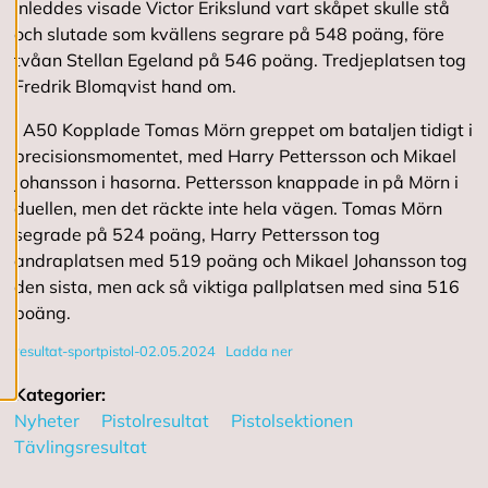
inleddes visade Victor Erikslund vart skåpet skulle stå
g
och slutade som kvällens segrare på 548 poäng, före
e
r
tvåan Stellan Egeland på 546 poäng. Tredjeplatsen tog
a
Fredrik Blomqvist hand om.
c
o
I A50 Kopplade Tomas Mörn greppet om bataljen tidigt i
o
k
precisionsmomentet, med Harry Pettersson och Mikael
i
Johansson i hasorna. Pettersson knappade in på Mörn i
e
duellen, men det räckte inte hela vägen. Tomas Mörn
s
segrade på 524 poäng, Harry Pettersson tog
andraplatsen med 519 poäng och Mikael Johansson tog
A
den sista, men ack så viktiga pallplatsen med sina 516
v
poäng.
v
i
resultat-sportpistol-02.05.2024
Ladda ner
s
a
Kategorier:
a
l
Nyheter
Pistolresultat
Pistolsektionen
l
Tävlingsresultat
a