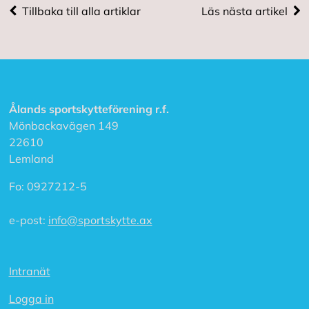
Tillbaka till alla artiklar
Läs nästa artikel
A
c
c
e
p
t
e
Ålands sportskytteförening r.f.
r
a
Mönbackavägen 149
a
22610
l
Lemland
l
a
c
Fo:
0927212-5
o
o
e-post:
info@sportskytte.ax
k
i
e
s
Intranät
Logga in