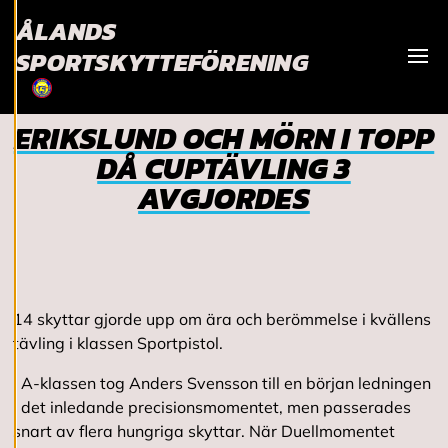
ÅLANDS
användningen av
cookies kan vi
SPORTSKYTTEFÖRENING
utveckla en ännu
Visa
bättre tjänst och
tillhandahålla
ERIKSLUND OCH MÖRN I TOPP
innehåll som är
DÅ CUPTÄVLING 3
intressant för dig.
AVGJORDES
Du har kontroll över
dina
cookiepreferenser
och kan ändra dem
när som helst. Läs
mer om våra
14 skyttar gjorde upp om ära och berömmelse i kvällens
cookies.
tävling i klassen Sportpistol.
I A-klassen tog Anders Svensson till en början ledningen
R
i det inledande precisionsmomentet, men passerades
e
d
snart av flera hungriga skyttar. När Duellmomentet
i