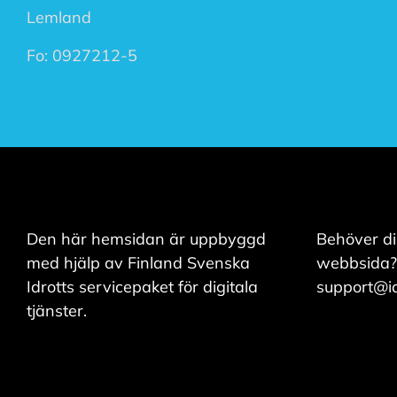
och kan ändra dem
Lemland
när som helst. Läs
Fo:
0927212-5
mer om våra
cookies.
R
e
d
i
g
e
r
Den här hemsidan är uppbyggd
Behöver di
a
med hjälp av Finland Svenska
webbsida?
c
o
Idrotts servicepaket för digitala
support@idr
o
tjänster.
k
i
e
s