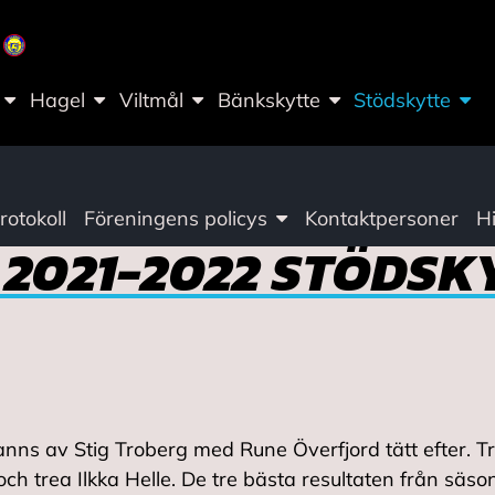
Hagel
Viltmål
Bänkskytte
Stödskytte
otokoll
Föreningens policys
Kontaktpersoner
Hi
 2021-2022 STÖDSK
nns av Stig Troberg med Rune Överfjord tätt efter. Tre
h trea Ilkka Helle. De tre bästa resultaten från säs