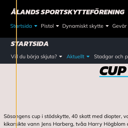
Ä
ÅLANDS SPORTSKYTTEFÖRENING
L
L
Startsida
Pistol
Dynamiskt skytte
Gevär
N
STARTSIDA
I
Vill du börja skjuta?
Aktuellt
Stadgar och pr
CUP
N
G
A
R
Säsongens cup i stödskytte, 40 skott med diopter, va
kikarsikte vann Jens Harberg, tvåa Harry Högblom oc