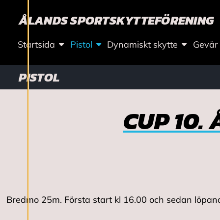
Ä
ÅLANDS SPORTSKYTTEFÖRENING
L
Startsida
Pistol
Dynamiskt skytte
Gevär
L
PISTOL
N
I
CUP 10.
N
G
A
R
Bredmo 25m. Första start kl 16.00 och sedan löpande