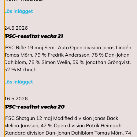
v
v
Läs inlägget
i
s
a
24.5.2026
a
IPSC-resultat vecka 21
l
l
IPSC Rifle 19 maj Semi-Auto Open division Jonas Lindén
a
Tomas Mörn, 79 % Fredrik Andersson, 78 % Dan-Johan
Dahlblom, 78 % Simon Welin, 59 % Jonathan Grönqvist,
A
52 % Michael…
c
c
Läs inlägget
e
p
t
16.5.2026
e
IPSC-resultat vecka 20
r
a
a
IPSC Shotgun 12 maj Modified division Jonas Back
l
Melina Jansson, 42 % Open division Patrik Heimdahl
l
Standard division Dan-Johan Dahlblom Tomas Mörn, 74
a