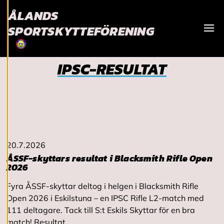
och kan ändra dem
ÅLANDS
när som helst. Läs
mer om våra
SPORTSKYTTEFÖRENING
cookies.
Visa
IPSC-RESULTAT
R
e
d
i
g
e
r
a
c
20.7.2026
o
o
ÅSSF-skyttars resultat i Blacksmith Rifle Open
k
2026
i
e
Fyra ÅSSF-skyttar deltog i helgen i Blacksmith Rifle
s
Open 2026 i Eskilstuna – en IPSC Rifle L2-match med
111 deltagare. Tack till S:t Eskils Skyttar för en bra
match! Resultat…
A