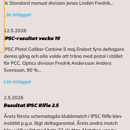
c
% Standard manual division Jonas Lindén Fredrik…
o
o
Läs inlägget
k
i
e
12.5.2026
s
IPSC-resultat vecka 19
IPSC Pistol Caliber Carbine 5 maj Endast fyra deltagare
denna gång och alla valde att träna med pistol i stället
för PCC. Optics division Fredrik Andersson Anders
Svensson, 90 %…
Läs inlägget
2.5.2026
Resultat IPSC Rifle 2.5
Årets första schemalagda klubbmatch i IPSC Rifle blev
inställd p.g.a. lågt deltagarantal. Årets andra match