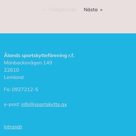
Föregående
Nästa
Ålands sportskytteförening r.f.
Mönbackavägen 149
22610
Lemland
Fo:
0927212-5
e-post:
info@sportskytte.ax
Intranät