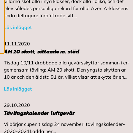
killarna sköt alla i nya klasser, dock alla i olika, och det
c
o
blev således personliga rekord för alla! Även A-klassens
o
enda deltagare förbättrade sitt…
k
i
Läs inlägget
e
s
11.11.2020
ÅM 20 skott, sittande m. stöd
Tisdag 10/11 drabbade alla gevärsskyttar samman i en
gemensam tävling; ÅM 20 skott. Den yngsta skytten är
10 år och den äldsta 91 år, vilket visar att skytte är en…
Läs inlägget
29.10.2020
Tävlingskalender luftgevär
Vi börjar cupen tisdag 24 november! tavlingskalender-
2020-2021Ladda ner…