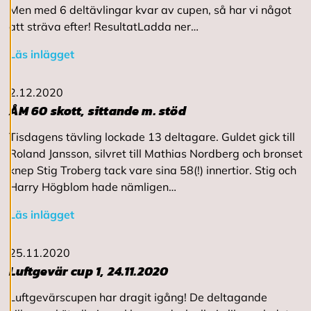
Men med 6 deltävlingar kvar av cupen, så har vi något
v
v
att sträva efter! ResultatLadda ner…
i
s
Läs inlägget
a
a
l
2.12.2020
l
ÅM 60 skott, sittande m. stöd
a
Tisdagens tävling lockade 13 deltagare. Guldet gick till
A
Roland Jansson, silvret till Mathias Nordberg och bronset
c
knep Stig Troberg tack vare sina 58(!) innertior. Stig och
c
Harry Högblom hade nämligen…
e
p
Läs inlägget
t
e
r
a
25.11.2020
a
Luftgevär cup 1, 24.11.2020
l
l
Luftgevärscupen har dragit igång! De deltagande
a