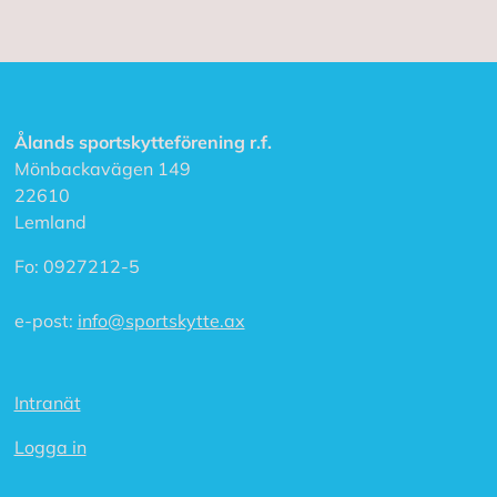
Ålands sportskytteförening r.f.
Mönbackavägen 149
22610
Lemland
Fo:
0927212-5
e-post:
info@sportskytte.ax
Intranät
Logga in