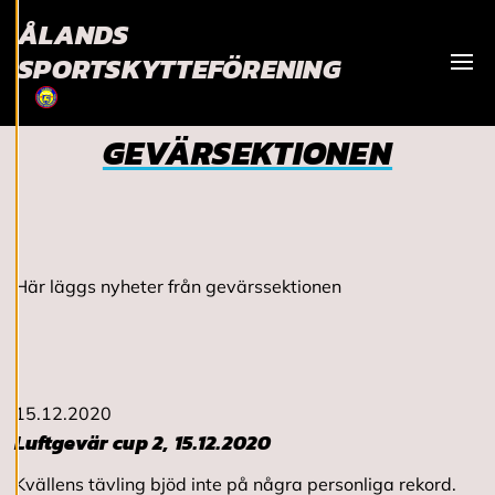
och kan ändra dem
ÅLANDS
när som helst. Läs
mer om våra
SPORTSKYTTEFÖRENING
cookies.
Visa
GEVÄRSEKTIONEN
R
e
d
i
g
e
r
a
Här läggs nyheter från gevärssektionen
c
o
o
k
i
e
15.12.2020
s
Luftgevär cup 2, 15.12.2020
Kvällens tävling bjöd inte på några personliga rekord.
A