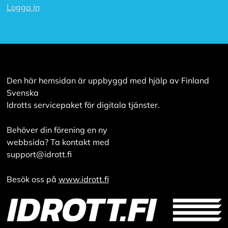
Logga in
v
v
i
s
a
a
l
l
Den här hemsidan är uppbyggd med hjälp av Finland
a
Svenska
Idrotts servicepaket för digitala tjänster.
A
c
Behöver din förening en ny
c
e
webbsida? Ta kontakt med
p
support@idrott.fi
t
e
r
Besök oss på
www.idrott.fi
a
a
l
l
a