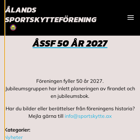
ÅLANDS
Vi använder cookies
SPORTSKYTTEFÖRENING
för att ge dig en
Visa
bättre
användarupplevelse
ÅSSF 50 ÅR 2027
och personlig
service. Genom att
samtycka till
användningen av
cookies kan vi
Föreningen fyller 50 år 2027.
utveckla en ännu
Jubileumsgruppen har inlett planeringen av firandet och
bättre tjänst och
en jubileumsbok.
tillhandahålla
innehåll som är
Har du bilder eller berättelser från föreningens historia?
intressant för dig.
Mejla gärna till
info@sportskytte.ax
Du har kontroll över
dina
Kategorier:
cookiepreferenser
Nyheter