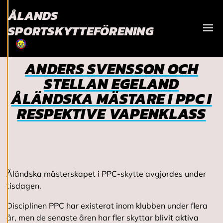
service. Genom att
ÅLANDS
samtycka till
SPORTSKYTTEFÖRENING
användningen av
Visa
cookies kan vi
utveckla en ännu
ANDERS SVENSSON OCH
bättre tjänst och
STELLAN EGELAND
tillhandahålla
ÅLÄNDSKA MÄSTARE I PPC I
innehåll som är
intressant för dig.
RESPEKTIVE VAPENKLASS
Du har kontroll över
dina
cookiepreferenser
och kan ändra dem
när som helst. Läs
Åländska mästerskapet i PPC-skytte avgjordes under
mer om våra
tisdagen.
cookies.
Disciplinen PPC har existerat inom klubben under flera
R
år, men de senaste åren har fler skyttar blivit aktiva