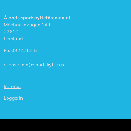
a
Ålands sportskytteförening r.f.
A
Mönbackavägen 149
c
22610
c
e
Lemland
p
t
Fo:
0927212-5
e
r
a
e-post:
info@sportskytte.ax
a
l
l
a
Intranät
c
o
Logga in
o
k
i
e
s