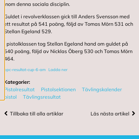
e
inom denna sociala disciplin.
d
i
Guldet i revolverklassen gick till Anders Svensson med
g
ett resultat på 541 poäng, följd av Tomas Mörn 531 och
e
r
Stellan Egeland 529.
a
c
I pistolklassen tog Stellan Egeland hand om guldet på
o
540 poäng, följd av Nicklas Öberg 530 och Tomas Mörn
o
k
464.
i
e
ppc-resultat-cup-6-am
Ladda ner
s
Kategorier:
Pistolresultat
Pistolsektionen
Tävlingskalender
A
pistol
Tävlingsresultat
v
v
i
Tillbaka till alla artiklar
Läs nästa artikel
s
a
a
l
l