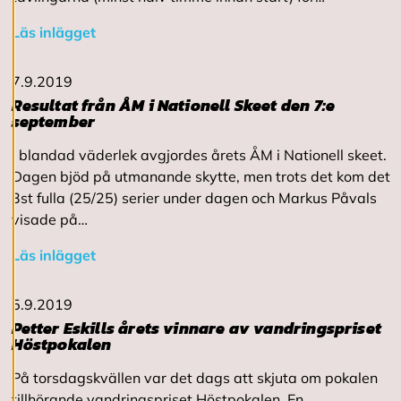
v
v
Läs inlägget
i
s
a
7.9.2019
a
Resultat från ÅM i Nationell Skeet den 7:e
l
september
l
a
I blandad väderlek avgjordes årets ÅM i Nationell skeet.
Dagen bjöd på utmanande skytte, men trots det kom det
A
3st fulla (25/25) serier under dagen och Markus Påvals
c
visade på…
c
e
Läs inlägget
p
t
e
5.9.2019
r
Petter Eskills årets vinnare av vandringspriset
a
Höstpokalen
a
l
l
På torsdagskvällen var det dags att skjuta om pokalen
a
tillhörande vandringspriset Höstpokalen. En