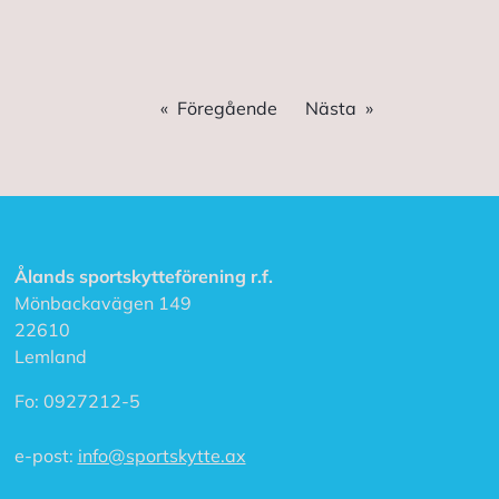
Föregående
Nästa
Ålands sportskytteförening r.f.
Mönbackavägen 149
22610
Lemland
Fo:
0927212-5
e-post:
info@sportskytte.ax