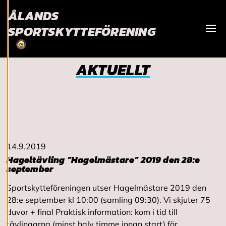
och kan ändra dem
ÅLANDS
när som helst. Läs
mer om våra
SPORTSKYTTEFÖRENING
cookies.
Visa
AKTUELLT
R
e
d
i
g
e
r
a
c
14.9.2019
o
o
Hageltävling ”Hagelmästare” 2019 den 28:e
k
september
i
e
Sportskytteföreningen utser Hagelmästare 2019 den
s
28:e september kl 10:00 (samling 09:30). Vi skjuter 75
duvor + final Praktisk information: kom i tid till
tävlingarna (minst halv timme innan start) för…
A