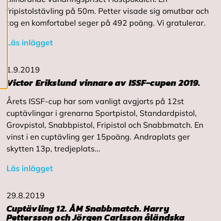
c
fripistolstävling på 50m. Petter visade sig omutbar och
o
o
tog en komfortabel seger på 492 poäng. Vi gratulerar.
k
i
Läs inlägget
e
s
1.9.2019
Victor Erikslund vinnare av ISSF-cupen 2019.
Årets ISSF-cup har som vanligt avgjorts på 12st
cuptävlingar i grenarna Sportpistol, Standardpistol,
Grovpistol, Snabbpistol, Fripistol och Snabbmatch. En
vinst i en cuptävling ger 15poäng. Andraplats ger
skytten 13p, tredjeplats…
Läs inlägget
29.8.2019
Cuptävling 12. ÅM Snabbmatch. Harry
Pettersson och Jörgen Carlsson åländska