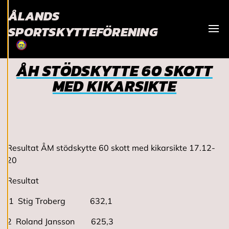
ÅLANDS
användarupplevelse
och personlig
SPORTSKYTTEFÖRENING
service. Genom att
Visa
samtycka till
användningen av
ÅH STÖDSKYTTE 60 SKOTT
cookies kan vi
MED KIKARSIKTE
utveckla en ännu
bättre tjänst och
tillhandahålla
innehåll som är
intressant för dig.
Du har kontroll över
Resultat ÅM stödskytte 60 skott med kikarsikte 17.12-
dina
20
cookiepreferenser
Resultat
och kan ändra dem
när som helst. Läs
1 Stig Troberg 632,1
mer om våra
cookies.
2 Roland Jansson 625,3