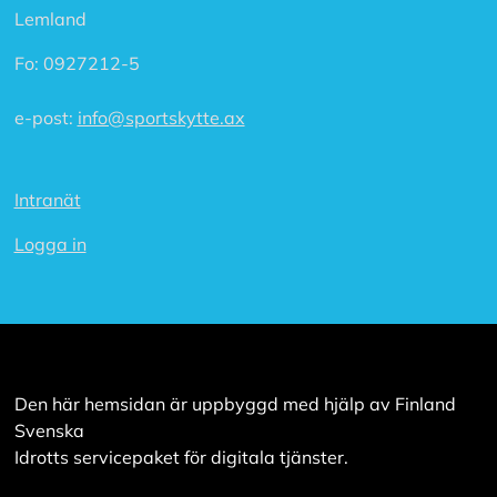
a
Lemland
l
l
Fo:
0927212-5
a
e-post:
info@sportskytte.ax
A
c
c
Intranät
e
p
t
Logga in
e
r
a
a
l
l
a
c
Den här hemsidan är uppbyggd med hjälp av Finland
o
Svenska
o
Idrotts servicepaket för digitala tjänster.
k
i