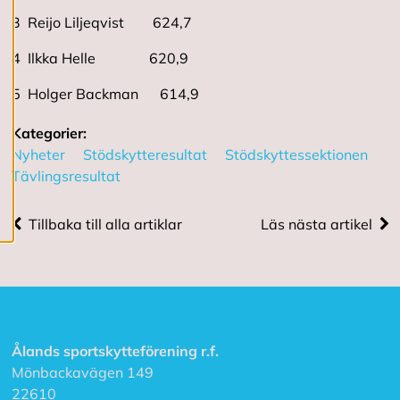
3 Reijo Liljeqvist 624,7
R
e
4 Ilkka Helle 620,9
d
i
5 Holger Backman 614,9
g
e
r
Kategorier:
a
Nyheter
Stödskytteresultat
Stödskyttessektionen
c
Tävlingsresultat
o
o
k
Tillbaka till alla artiklar
Läs nästa artikel
i
e
s
A
v
v
Ålands sportskytteförening r.f.
i
Mönbackavägen 149
s
22610
a